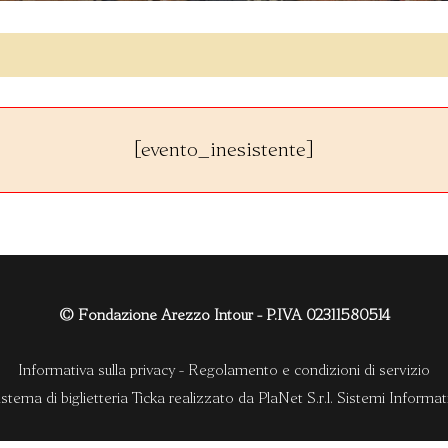
[evento_inesistente]
© Fondazione Arezzo Intour - P.IVA 02311580514
Informativa sulla privacy
-
Regolamento e condizioni di servizio
istema di biglietteria Ticka
realizzato da
PlaNet S.r.l. Sistemi Informati