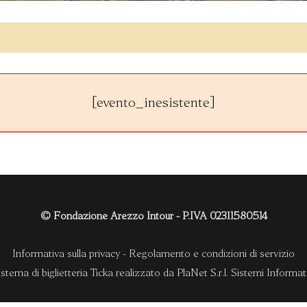
[evento_inesistente]
© Fondazione Arezzo Intour - P.IVA 02311580514
Informativa sulla privacy
-
Regolamento e condizioni di servizio
istema di biglietteria Ticka
realizzato da
PlaNet S.r.l. Sistemi Informati