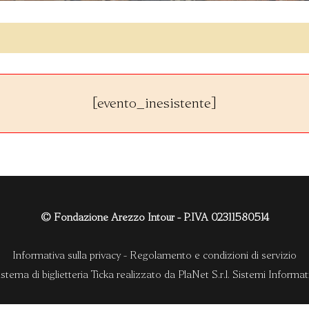
[evento_inesistente]
© Fondazione Arezzo Intour - P.IVA 02311580514
Informativa sulla privacy
-
Regolamento e condizioni di servizio
istema di biglietteria Ticka
realizzato da
PlaNet S.r.l. Sistemi Informati