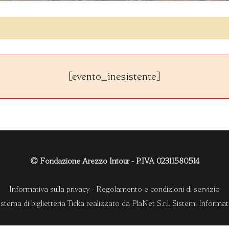
[evento_inesistente]
© Fondazione Arezzo Intour - P.IVA 02311580514
Informativa sulla privacy
-
Regolamento e condizioni di servizio
istema di biglietteria Ticka
realizzato da
PlaNet S.r.l. Sistemi Informati